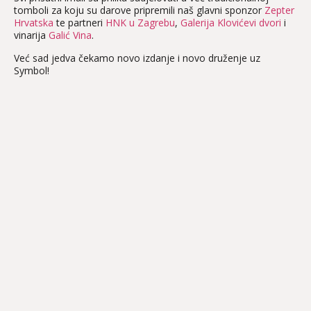
tomboli za koju su darove pripremili naš glavni sponzor
Zept
er
Hrvatska
te partneri
HNK u Zagrebu
,
Galerija Klovićevi dvori
i
vinarija
Galić Vina
.
Već sad jedva čekamo novo izdanje i novo druženje uz
Symbol!