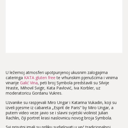
U ležernoj atmosferi upotpunjenoj ukusnim zalogajima
cateringa
KATA gluten free
te vrhunskim pjenušcima i vinima
vinarije
Galić Vina
, peti broj Symbola predstavili su Silvije
Hraste, Mihovil Svigir, Kata Pavlović, Iva Korbler, uz
moderatoricu Gordanu Vukres.
Uzvanike su raspjevali Miro Ungar i Katarina Vukadin, koji su
izveli pjesme iz cabareta „Esprit de Paris“ by Miro Ungar, a
putem video veze javio se i slavni svjetski violinist Julian
Rachlin, čiji portret krasi naslovnicu novog broja Symbola.
Svi prisutni imali su priliku sudjelovati u već tradicionalnoj