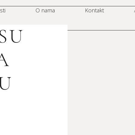
sti
O nama
Kontakt
SU
A
SU
Ć