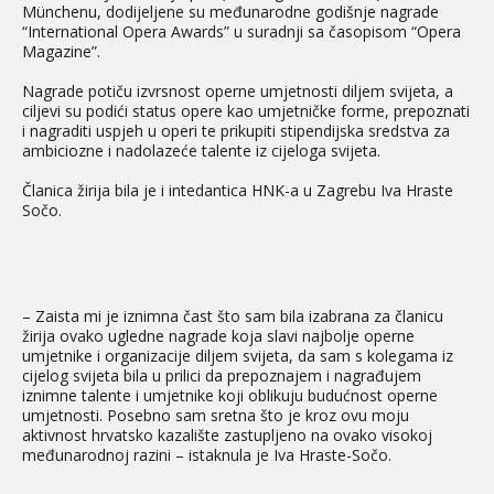
Münchenu, dodijeljene su međunarodne godišnje nagrade
“International Opera Awards” u suradnji sa časopisom “Opera
Magazine”.
Nagrade potiču izvrsnost operne umjetnosti diljem svijeta, a
ciljevi su podići status opere kao umjetničke forme, prepoznati
i nagraditi uspjeh u operi te prikupiti stipendijska sredstva za
ambiciozne i nadolazeće talente iz cijeloga svijeta.
Članica žirija bila je i intedantica HNK-a u Zagrebu Iva Hraste
Sočo.
– Zaista mi je iznimna čast što sam bila izabrana za članicu
žirija ovako ugledne nagrade koja slavi najbolje operne
umjetnike i organizacije diljem svijeta, da sam s kolegama iz
cijelog svijeta bila u prilici da prepoznajem i nagrađujem
iznimne talente i umjetnike koji oblikuju budućnost operne
umjetnosti. Posebno sam sretna što je kroz ovu moju
aktivnost hrvatsko kazalište zastupljeno na ovako visokoj
međunarodnoj razini – istaknula je Iva Hraste-Sočo.