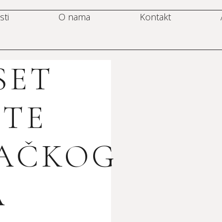
sti
O nama
Kontakt
SET
STE
AČKOG
A