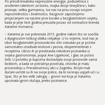
Po prirodi kreativka nepresušne energije, poduzetnica s
urođenim talentom za biznis, majka dvoje tinejdžera i, kako
priznaje, velika gurmanica, Iva nas na prvu osvaja svojom
neposrednošću i živahnošću. Razgovor započinjemo
prisjećanjem na njezine prve korake u bezglutenskom svijetu,
kada je prije šest godina preuzela posao od osnivačice brenda
Katarine Komarice.
– Katarina je sve pokrenula 2015. godine nakon što se suočila
s dijagnozom teškog oblika celijakije. U to vrijeme, kod nas je
izbor bezglutenskih proizvoda bio vrlo oskudan pa je počela
samostalno izrađivati kruhove i peciva, eksperimentirati s
receptima. Ubrzo ih je predstavila nekolicini poznanika iz
svijeta gastronomije, poput Ane Ugarković, i glas se počeo
širiti. U početku je kupcima dostavljala svoje proizvode sama
biciklom, a kada se potražnja povećala, otvorila je malu
proizvodnju u Preradovićevoj ulici u Zagrebu. Brojni mali
dućani uvrstili su ih na svoje police, da bi na kraju uspjeli ući i u
Spar, što je bio velik zalogaj – govori Iva koja je Katarinu
upoznala igrom slučaja, preko poznanice.
U to vrijeme, Iva je bila na poziciji brend menadžerice jedne