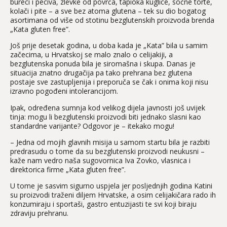
bureci i peciva, zlevke od povrća, tapioka kuglice, sočne torte,
kolači i pite – a sve bez atoma glutena – tek su dio bogatog
asortimana od više od stotinu bezglutenskih proizvoda brenda
„Kata gluten free”.
Još prije desetak godina, u doba kada je „Kata” bila u samim
začecima, u Hrvatskoj se malo znalo o celijakiji, a
bezglutenska ponuda bila je siromašna i skupa. Danas je
situacija znatno drugačija pa tako prehrana bez glutena
postaje sve zastupljenija i preporuča se čak i onima koji nisu
izravno pogođeni intolerancijom.
Ipak, određena sumnja kod velikog dijela javnosti još uvijek
tinja: mogu li bezglutenski proizvodi biti jednako slasni kao
standardne varijante? Odgovor je – itekako mogu!
– Jedna od mojih glavnih misija u samom startu bila je razbiti
predrasudu o tome da su bezglutenski proizvodi neukusni –
kaže nam vedro naša sugovornica Iva Zovko, vlasnica i
direktorica firme „Kata gluten free”.
U tome je sasvim sigurno uspjela jer posljednjih godina Katini
su proizvodi traženi diljem Hrvatske, a osim celijakičara rado ih
konzumiraju i sportaši, gastro entuzijasti te svi koji biraju
zdraviju prehranu.